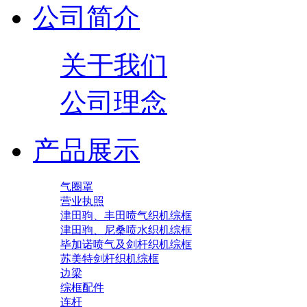
公司简介
关于我们
公司理念
产品展示
气圈罩
营业执照
津田驹、丰田喷气织机综框
津田驹、尼桑喷水织机综框
毕加诺喷气及剑杆织机综框
苏美特剑杆织机综框
边梁
综框配件
连杆