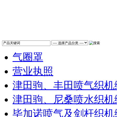
气圈罩
营业执照
津田驹、丰田喷气织机
津田驹、尼桑喷水织机
毕加诺喷气及剑杆织机