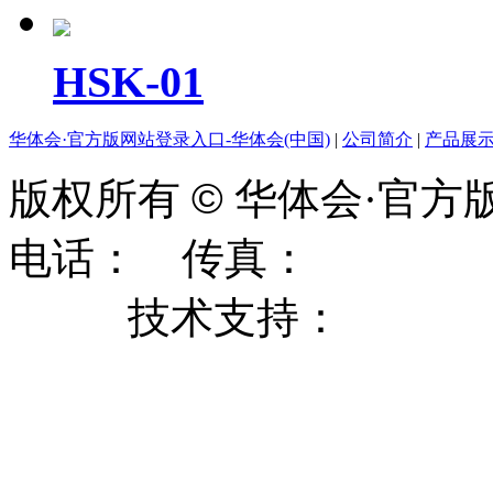
HSK-01
华体会·官方版网站登录入口-华体会(中国)
|
公司简介
|
产品展
版权所有
©
华体会·官方
电话： 传真：
技术支持：