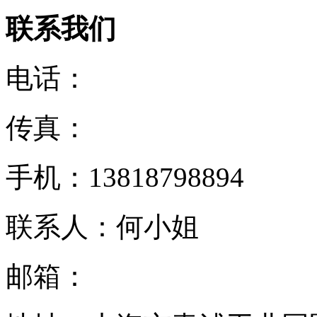
联系我们
电话：
传真：
手机：13818798894
联系人：何小姐
邮箱：