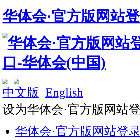
华体会·官方版网站
中文版
English
设为华体会·官方版网站
华体会·官方版网站登录