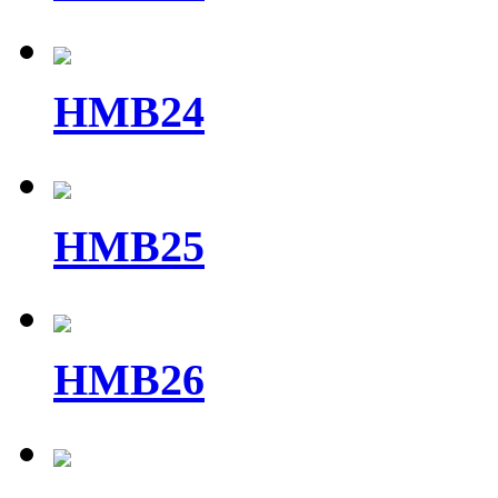
HMB24
HMB25
HMB26