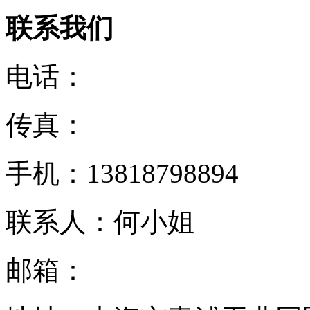
联系我们
电话：
传真：
手机：13818798894
联系人：何小姐
邮箱：