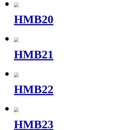
HMB20
HMB21
HMB22
HMB23