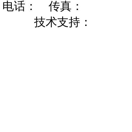
电话： 传真：
技术支持：