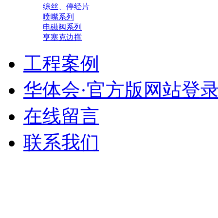
综丝、停经片
喷嘴系列
电磁阀系列
亨塞克边撑
工程案例
华体会·官方版网站登
在线留言
联系我们