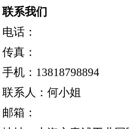
联系我们
电话：
传真：
手机：13818798894
联系人：何小姐
邮箱：