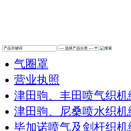
气圈罩
营业执照
津田驹、丰田喷气织机
津田驹、尼桑喷水织机
毕加诺喷气及剑杆织机