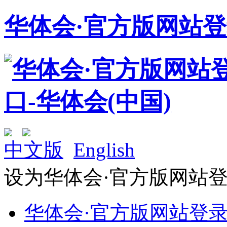
华体会·官方版网站
中文版
English
设为华体会·官方版网站
华体会·官方版网站登录