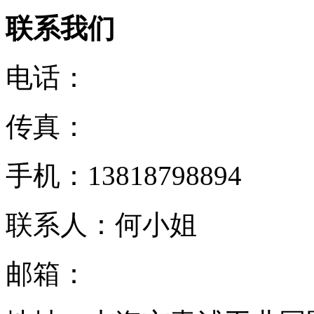
联系我们
电话：
传真：
手机：13818798894
联系人：何小姐
邮箱：