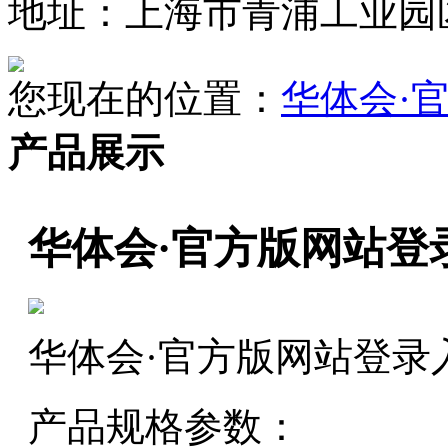
地址：上海市青浦工业园区
您现在的位置：
华体会·
产品展示
华体会·官方版网站登录入
华体会·官方版网站登录入口
产品规格参数：