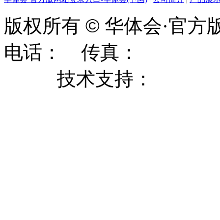
版权所有
©
华体会·官方
电话： 传真：
技术支持：