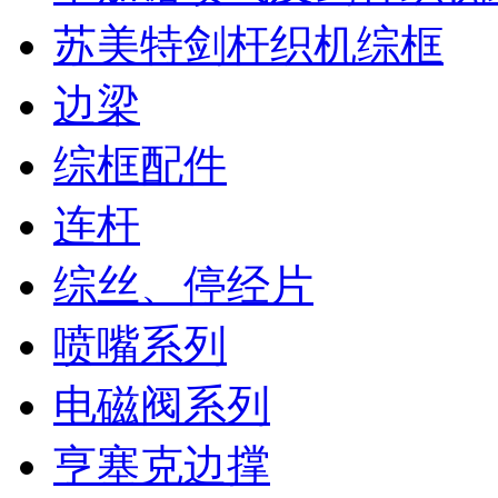
苏美特剑杆织机综框
边梁
综框配件
连杆
综丝、停经片
喷嘴系列
电磁阀系列
亨塞克边撑