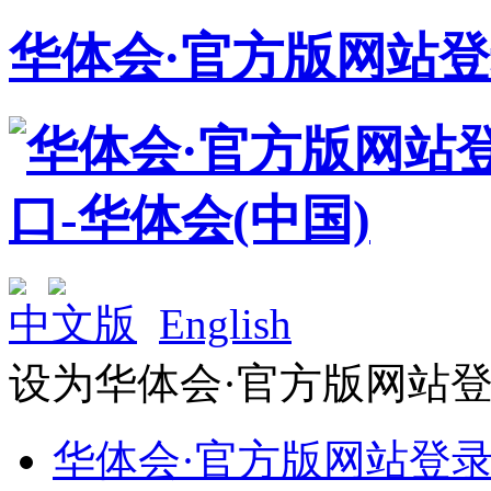
华体会·官方版网站
中文版
English
设为华体会·官方版网站
华体会·官方版网站登录