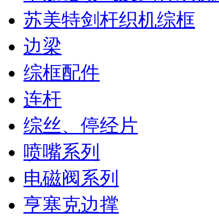
苏美特剑杆织机综框
边梁
综框配件
连杆
综丝、停经片
喷嘴系列
电磁阀系列
亨塞克边撑