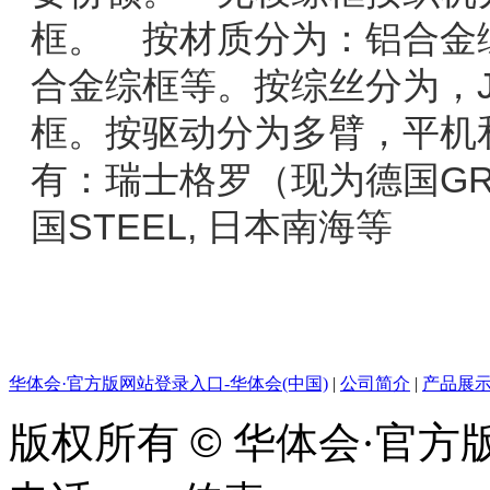
框。 按材质分为：铝合金
合金综框等。按综丝分为，J
框。按驱动分为多臂，平机
有：瑞士格罗（现为德国GRO
国STEEL, 日本南海等
华体会·官方版网站登录入口-华体会(中国)
|
公司简介
|
产品展
版权所有
©
华体会·官方