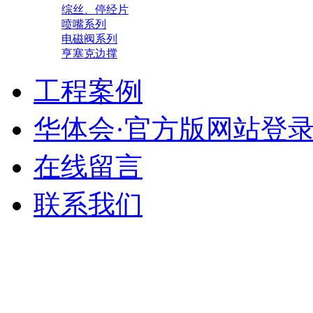
综丝、停经片
喷嘴系列
电磁阀系列
亨塞克边撑
工程案例
华体会·官方版网站登
在线留言
联系我们