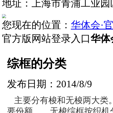
地址：上海市青浦工业园区
您现在的位置：
华体会·
官方版网站登录入口
华体
综框的分类
发布日期：2014/8/9
主要分有梭和无梭两大类
要份额。 无梭综框按织机