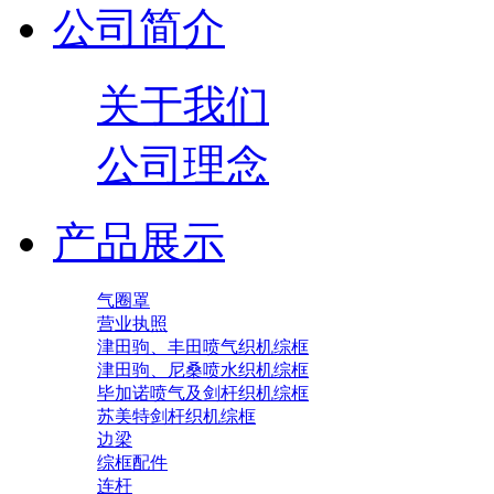
公司简介
关于我们
公司理念
产品展示
气圈罩
营业执照
津田驹、丰田喷气织机综框
津田驹、尼桑喷水织机综框
毕加诺喷气及剑杆织机综框
苏美特剑杆织机综框
边梁
综框配件
连杆