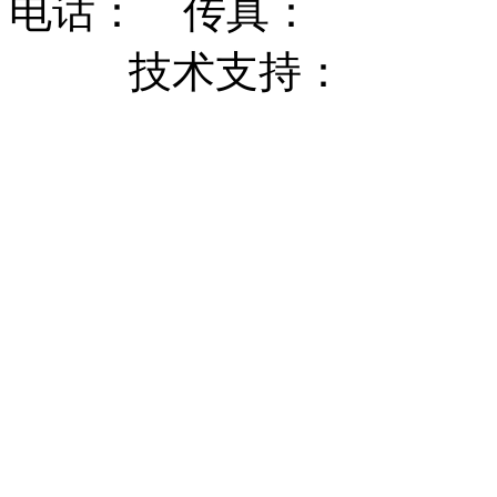
电话： 传真：
技术支持：