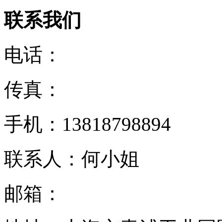
联系我们
电话：
传真：
手机：13818798894
联系人：何小姐
邮箱：