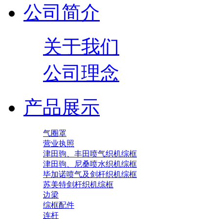
公司简介
关于我们
公司理念
产品展示
气圈罩
营业执照
津田驹、丰田喷气织机综框
津田驹、尼桑喷水织机综框
毕加诺喷气及剑杆织机综框
苏美特剑杆织机综框
边梁
综框配件
连杆