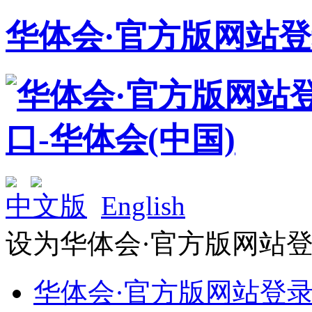
华体会·官方版网站
中文版
English
设为华体会·官方版网站
华体会·官方版网站登录