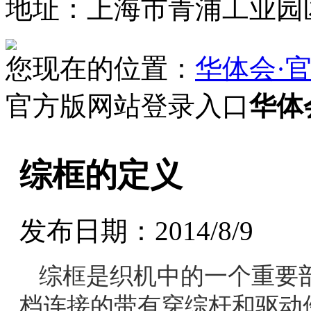
地址：上海市青浦工业园区
您现在的位置：
华体会·
官方版网站登录入口
华体
综框的定义
发布日期：2014/8/9
综框是织机中的一个重要
档连接的带有穿综杆和驱动