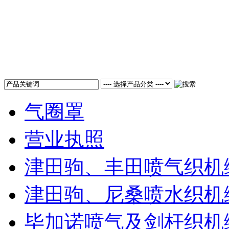
气圈罩
营业执照
津田驹、丰田喷气织机
津田驹、尼桑喷水织机
毕加诺喷气及剑杆织机